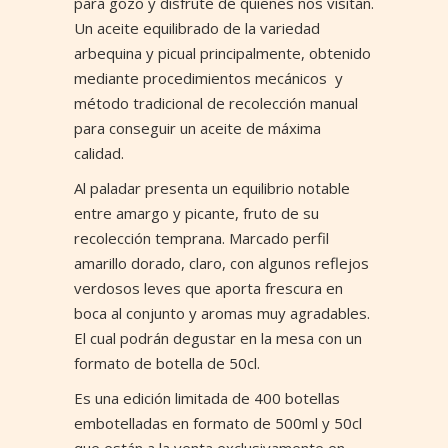
para gozo y disfrute de quienes nos visitan.
Un aceite equilibrado de la variedad
arbequina y picual principalmente, obtenido
mediante procedimientos mecánicos y
método tradicional de recolección manual
para conseguir un aceite de máxima
calidad.
Horario
Al paladar presenta un equilibrio notable
entre amargo y picante, fruto de su
Jueves a Lunes de 08:00 am. - 00:00 am.
recolección temprana. Marcado perfil
Martes y Miércoles cerrado.
amarillo dorado, claro, con algunos reflejos
Almuerzo / Lunch: 1:30 pm. - 04:00 pm.
verdosos leves que aporta frescura en
Cena / Dinner: 7:00 pm. - 10:30 pm.
boca al conjunto y aromas muy agradables.
El cual podrán degustar en la mesa con un
formato de botella de 50cl.
Es una edición limitada de 400 botellas
AVISO LEGAL
POLÍTICA DE COOKIES
embotelladas en formato de 500ml y 50cl
que están a la venta exclusivamente en